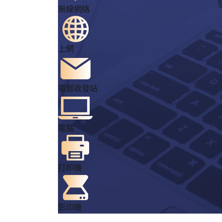
無線網絡
上網
電郵收發站
電腦
打印機
影印機