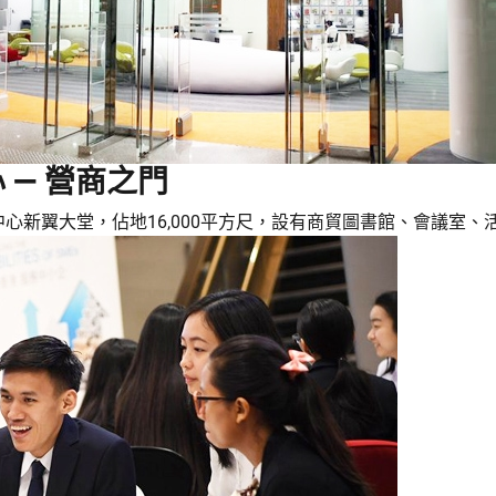
— 營商之門
心新翼大堂，佔地16,000平方尺，設有商貿圖書館、會議室、