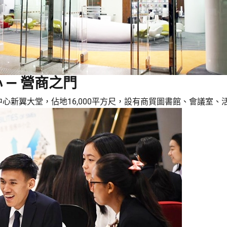
— 營商之門
心新翼大堂，佔地16,000平方尺，設有商貿圖書館、會議室、