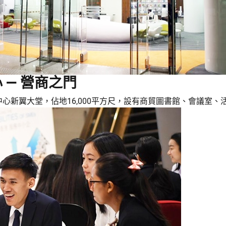
— 營商之門
心新翼大堂，佔地16,000平方尺，設有商貿圖書館、會議室、