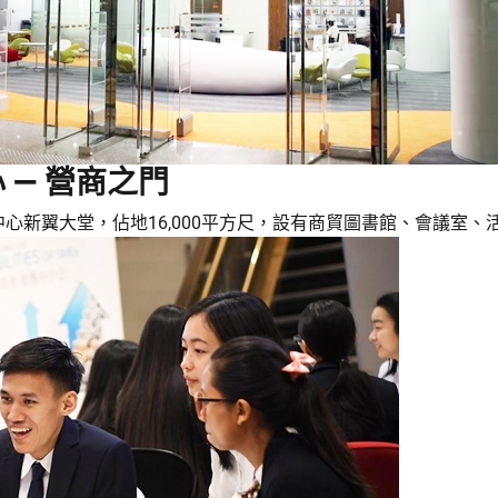
— 營商之門
心新翼大堂，佔地16,000平方尺，設有商貿圖書館、會議室、