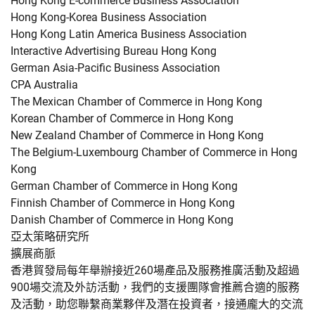
Hong Kong E-commerce Business Association
Hong Kong-Korea Business Association
Hong Kong Latin America Business Association
Interactive Advertising Bureau Hong Kong
German Asia-Pacific Business Association
CPA Australia
The Mexican Chamber of Commerce in Hong Kong
Korean Chamber of Commerce in Hong Kong
New Zealand Chamber of Commerce in Hong Kong
The Belgium-Luxembourg Chamber of Commerce in Hong
Kong
German Chamber of Commerce in Hong Kong
Finnish Chamber of Commerce in Hong Kong
Danish Chamber of Commerce in Hong Kong
亞太策略研究所
擴展商脈
香港貿發局每年舉辦接近260場產品及服務推廣活動及超過
900場交流及外訪活動，我們的支援團隊會推薦合適的服務
及活動，助您聯繫商業夥伴及潛在投資者，接通龐大的交流