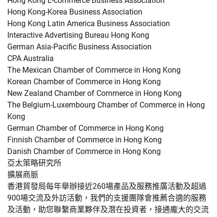
Hong Kong E-commerce Business Association
Hong Kong-Korea Business Association
Hong Kong Latin America Business Association
Interactive Advertising Bureau Hong Kong
German Asia-Pacific Business Association
CPA Australia
The Mexican Chamber of Commerce in Hong Kong
Korean Chamber of Commerce in Hong Kong
New Zealand Chamber of Commerce in Hong Kong
The Belgium-Luxembourg Chamber of Commerce in Hong
Kong
German Chamber of Commerce in Hong Kong
Finnish Chamber of Commerce in Hong Kong
Danish Chamber of Commerce in Hong Kong
亞太策略研究所
擴展商脈
香港貿發局每年舉辦接近260場產品及服務推廣活動及超過
900場交流及外訪活動，我們的支援團隊會推薦合適的服務
及活動，助您聯繫商業夥伴及潛在投資者，接通龐大的交流