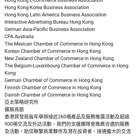
Hong Kong E-commerce Business Association
Hong Kong-Korea Business Association
Hong Kong Latin America Business Association
Interactive Advertising Bureau Hong Kong
German Asia-Pacific Business Association
CPA Australia
The Mexican Chamber of Commerce in Hong Kong
Korean Chamber of Commerce in Hong Kong
New Zealand Chamber of Commerce in Hong Kong
The Belgium-Luxembourg Chamber of Commerce in Hong
Kong
German Chamber of Commerce in Hong Kong
Finnish Chamber of Commerce in Hong Kong
Danish Chamber of Commerce in Hong Kong
亞太策略研究所
擴展商脈
香港貿發局每年舉辦接近260場產品及服務推廣活動及超過
900場交流及外訪活動，我們的支援團隊會推薦合適的服務
及活動，助您聯繫商業夥伴及潛在投資者，接通龐大的交流